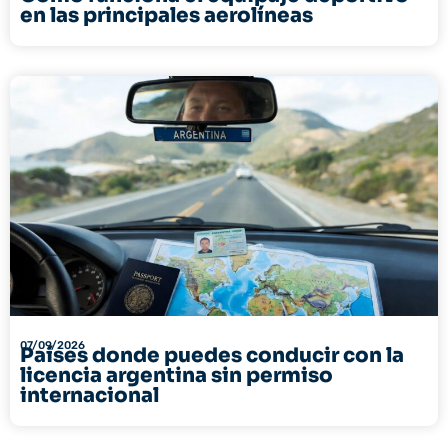
en las principales aerolíneas
07/09/2026
Países donde puedes conducir con la
licencia argentina sin permiso
internacional