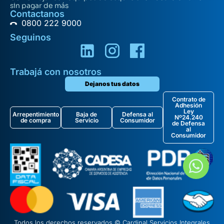
sin pagar de más
Contactanos
0800 222 9000
Seguinos
Trabajá con nosotros
Dejanos tus datos
Contrato de
Adhesión
Ley
Arrepentimiento
Baja de
Defensa al
Nº24.240
de compra
Servicio
Consumidor
de Defensa
al
Consumidor
Todos los derechos reservados © Cardinal Servicios Integrales