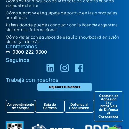
Cómo evitar bloqueos de la tarjeta de crédito cuando
viajas al exterior
Cómo funciona el equipaje deportivo en las principales
aerolíneas
Países donde puedes conducir con la licencia argentina
sin permiso internacional
Cómo viajar con equipos de esquí o snowboard en avión
sin pagar de más
Contactanos
0800 222 9000
Seguinos
Trabajá con nosotros
Dejanos tus datos
Contrato de
Adhesión
Ley
Arrepentimiento
Baja de
Defensa al
Nº24.240
de compra
Servicio
Consumidor
de Defensa
al
Consumidor