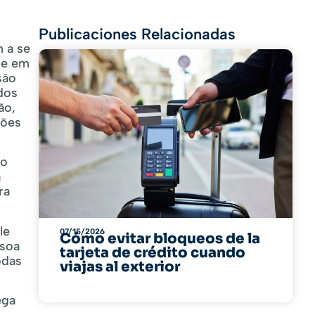
Publicaciones Relacionadas
m a se
je em
são
dos
ão,
zões
ro
a
ra
le
07/15/2026
Cómo evitar bloqueos de la
ssoa
tarjeta de crédito cuando
odas
viajas al exterior
ega