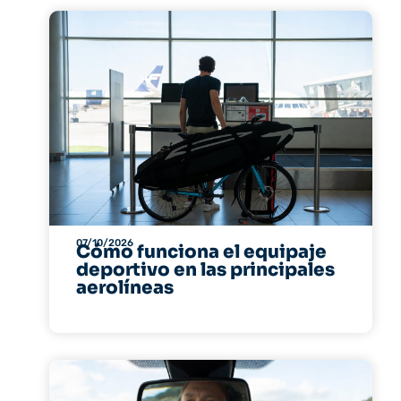
07/10/2026
Cómo funciona el equipaje
deportivo en las principales
aerolíneas