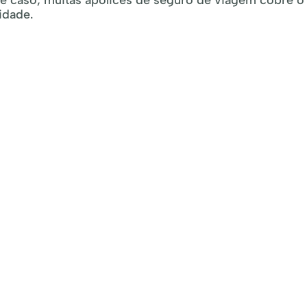
se caso, muitas apólices de seguro de viagem cobre o
idade.