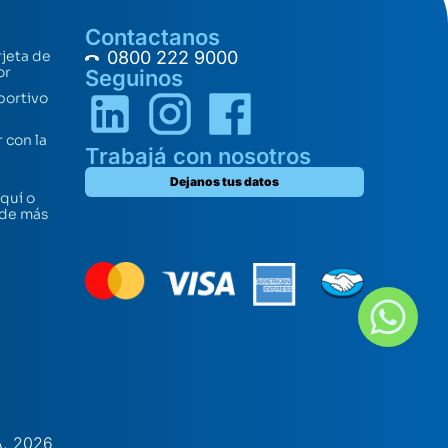
Contactanos
rjeta de
0800 222 9000
or
Seguinos
portivo
 con la
Trabajá con nosotros
Dejanos tus datos
quí o
 de más
A. 2026