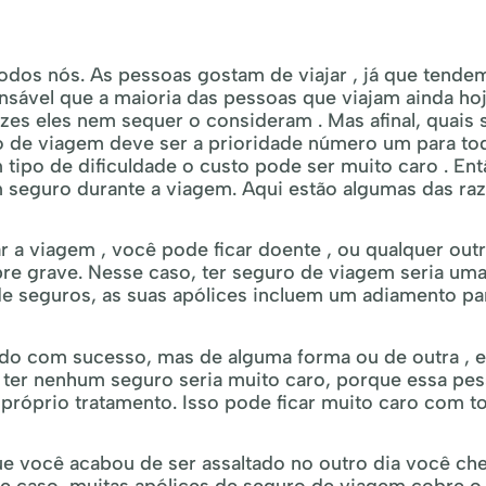
todos nós. As pessoas gostam de viajar , já que tende
ável que a maioria das pessoas que viajam ainda ho
zes eles nem sequer o consideram . Mas afinal, quais 
o de viagem deve ser a prioridade número um para to
 tipo de dificuldade o custo pode ser muito caro . Ent
um seguro durante a viagem. Aqui estão algumas das ra
r a viagem , você pode ficar doente , ou qualquer out
re grave. Nesse caso, ter seguro de viagem seria um
e seguros, as suas apólices incluem um adiamento pa
do com sucesso, mas de alguma forma ou de outra , e
 ter nenhum seguro seria muito caro, porque essa pe
 próprio tratamento. Isso pode ficar muito caro com t
ue você acabou de ser assaltado no outro dia você ch