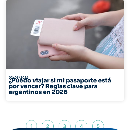
02/03/2026
¿Puedo viajar si mi pasaporte está
por vencer? Reglas clave para
argentinos en 2026
1
2
3
4
5