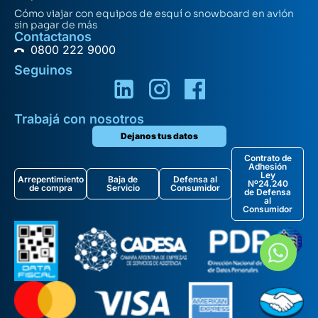
Cómo viajar con equipos de esquí o snowboard en avión
sin pagar de más
Contactanos
0800 222 9000
Seguinos
Trabajá con nosotros
Dejanos tus datos
Contrato de
Adhesión
Ley
Arrepentimiento
Baja de
Defensa al
Nº24.240
de compra
Servicio
Consumidor
de Defensa
al
Consumidor