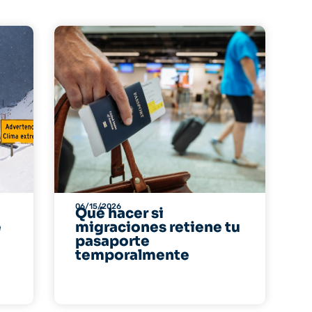
06/15/2026
Qué hacer si
e
migraciones retiene tu
pasaporte
temporalmente