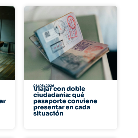
06/05/2026
Viajar con doble
ciudadanía: qué
ar
pasaporte conviene
presentar en cada
situación