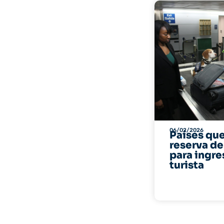
06/02/2026
Países qu
reserva de
para ingr
turista