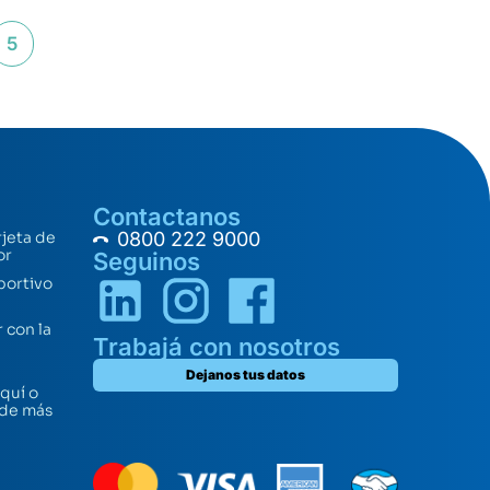
5
Contactanos
rjeta de
0800 222 9000
or
Seguinos
portivo
 con la
Trabajá con nosotros
Dejanos tus datos
quí o
 de más