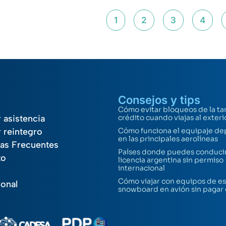
1
2
3
4
Consejos y tips
Cómo evitar bloqueos de la ta
r asistencia
crédito cuando viajas al exteri
r reintegro
Cómo funciona el equipaje de
en las principales aerolíneas
as Frecuentes
Países donde puedes conducir
to
licencia argentina sin permiso
internacional
Cómo viajar con equipos de es
ional
snowboard en avión sin pagar