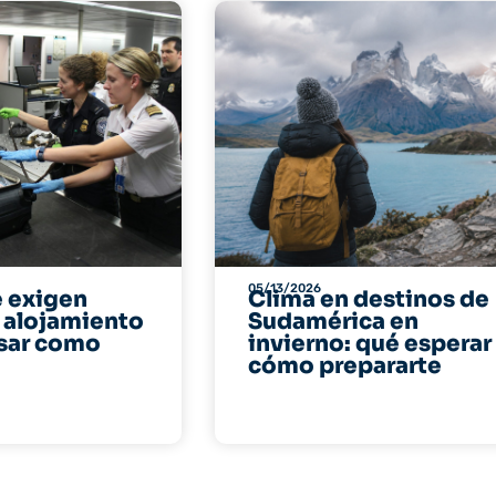
05/13/2026
e exigen
Clima en destinos de
 alojamiento
Sudamérica en
esar como
invierno: qué esperar
cómo prepararte