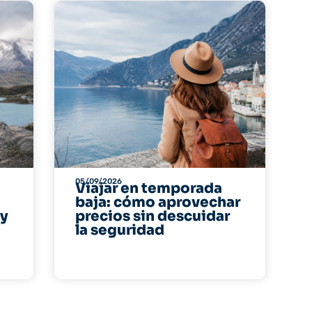
05/09/2026
Viajar en temporada
baja: cómo aprovechar
 y
precios sin descuidar
la seguridad