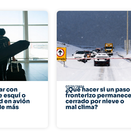
07/01/2026
ar con
¿Qué hacer si un paso
e esquí o
fronterizo permanec
 en avión
cerrado por nieve o
de más
mal clima?