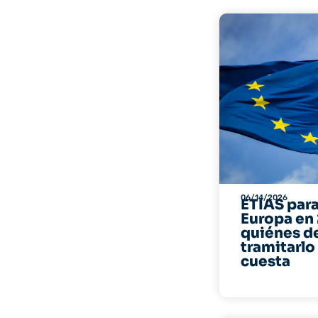
06/14/2026
ETIAS para
Europa en
quiénes d
tramitarlo
cuesta