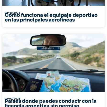
07/10/2026
Cómo funciona el equipaje deportivo
en las principales aerolíneas
07/09/2026
Países donde puedes conducir con la
licencia argentina sin permiso