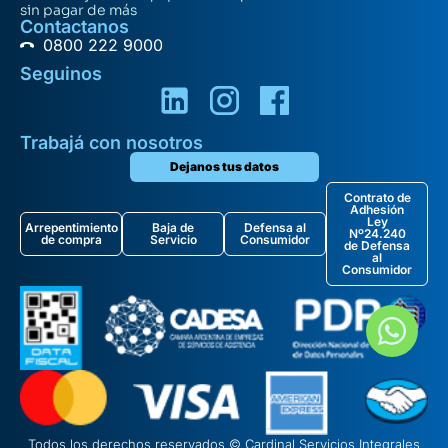
sin pagar de más
Contactanos
0800 222 9000
Seguinos
Trabajá con nosotros
Dejanos tus datos
Contrato de
Adhesión
Ley
Arrepentimiento
Baja de
Defensa al
Nº24.240
de compra
Servicio
Consumidor
de Defensa
al
Consumidor
Todos los derechos reservados © Cardinal Servicios Integrales