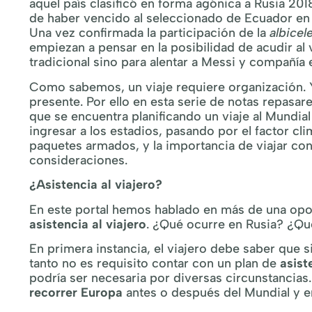
aquel país clasificó en forma agónica a Rusia 201
de haber vencido al seleccionado de Ecuador en
Una vez confirmada la participación de la
albicel
empiezan a pensar en la posibilidad de acudir al 
tradicional sino para alentar a Messi y compañía 
Como sabemos, un viaje requiere organización. Y
presente. Por ello en esta serie de notas repas
que se encuentra planificando un viaje al Mundia
ingresar a los estadios, pasando por el factor cl
paquetes armados, y la importancia de viajar co
consideraciones.
¿Asistencia al viajero?
En este portal hemos hablado en más de una opor
asistencia al viajero
. ¿Qué ocurre en Rusia? ¿Qu
En primera instancia, el viajero debe saber que s
tanto no es requisito contar con un plan de
asist
podría ser necesaria por diversas circunstancias.
recorrer Europa
antes o después del Mundial y en