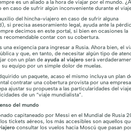
empre es un aliado a la hora de viajar por el mundo. ¿
en caso de sufrir algún inconveniente durante el viaj
auxilio del hincha-viajero en caso de sufrir alguna
, si precisa asesoramiento legal, ayuda ante la pérdi
mpre decimos en este portal, si bien en ocasiones la
es recomendable contar con su cobertura.
 una exigencia para ingresar a Rusia. Ahora bien, el vi
blica y que, en tanto, de necesitar algún tipo de aten
ajar con un plan de
ayuda al viajero
será verdaderamen
e su equipo por un simple dolor de muelas.
adquirido un paquete, acaso el mismo incluya un plan d
ental contratar una cobertura provista por una empres
a ajustar su propuesta a las particularidades del viaj
icidades de un “viaje mundialista”.
xtenso del mundo
ionado capitaneado por Messi en el Mundial de Rusia 2
los tickets aéreos, los más accesibles son aquellos qu
viajero
consultar los vuelos hacia Moscú que pasan po