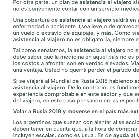
Por otra parte, un plan de
asistencia al viajero
si
no es conveniente contar con un servicio médico 
Una cobertura de
asistencia al viajero
saldrá en 
enfermedad o accidente (sea leve o de gravedad)
un vuelo o extravío de equipaje, y más. Como sie
asistencia al viajero
no es obligatoria, siempre 
Tal como señalamos, la
asistencia al viajero
no es
debe saber que la medicina en aquel país no es pú
los costos a afrontar son en verdad elevados. Vi
una ventaja. Usted no querrá perder el partido d
Si se viajará al Mundial de Rusia 2018 habiendo 
asistencia al viajero
. De lo contrario, es fundam
experiencia comprobable en este sector y que sep
del viajero, en este caso pensando en las especif
Volar a Rusia 2018 y moverse en el país más e
Los argentinos que sueñan con alentar al selecc
deben tener en cuenta que, a la hora de comprar 
incluyen escalas, como es usual. Es de
ayuda al 