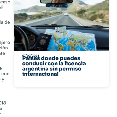
Acaso
e?
da de
ajero
ción
te
07/09/2026
Países donde puedes
conducir con la licencia
e
argentina sin permiso
a con
internacional
e y
018
e
r