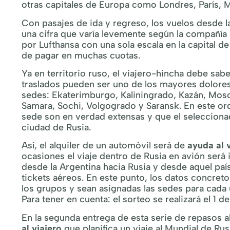
otras capitales de Europa como Londres, París, 
Con pasajes de ida y regreso, los vuelos desde 
una cifra que varía levemente según la compañía 
por Lufthansa con una sola escala en la capital d
de pagar en muchas cuotas.
Ya en territorio ruso, el viajero-hincha debe sa
traslados pueden ser uno de los mayores dolores
sedes: Ekaterimburgo, Kaliningrado, Kazán, Mos
Samara, Sochi, Volgogrado y Saransk. En este ord
sede son en verdad extensas y que el selecciona
ciudad de Rusia.
Así, el alquiler de un automóvil será de
ayuda al 
ocasiones el viaje dentro de Rusia en avión será
desde la Argentina hacia Rusia y desde aquel paí
tickets aéreos. En este punto, los datos concreto
los grupos y sean asignadas las sedes para cada
Para tener en cuenta: el sorteo se realizará el 1 
En la segunda entrega de esta serie de repaso
al viajero
que planifica un viaje al Mundial de Rus