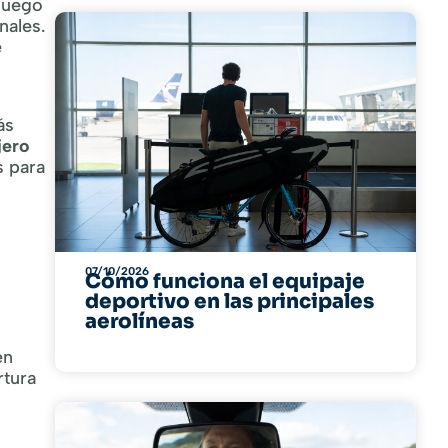
 luego
nales.
e
ás
jero
s para
07/10/2026
Cómo funciona el equipaje
deportivo en las principales
aerolíneas
en
rtura