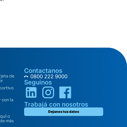
Contactanos
rjeta de
0800 222 9000
or
Seguinos
portivo
 con la
Trabajá con nosotros
Dejanos tus datos
quí o
 de más