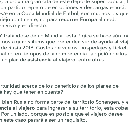
8, la próxima gran cita de este deporte súper popular,
 un partido repleto de emociones y descargas emocio
este
en la Copa Mundial de Fútbol, son muchos los qu
viejo continente, no para
recorrer Europa
al modo
en vivo y en directo.
 tratándose de un Mundial, esta lógica se hace aún m
aremos algunos ítems que pretenden ser de
ayuda al via
l de Rusia 2018. Costos de vuelos, hospedajes y ticket
imático en tiempos de la competencia, la opción de los
n un plan de
asistencia al viajero
, entre otras
tunidad acerca de los beneficios de los planes de
é hay que tener en cuenta?
i bien Rusia no forma parte del territorio Schengen, y 
encia al viajero
para ingresar a su territorio, esta cobe
 Por un lado, porque es posible que el viajero desee
 este caso pasará a ser un requisito.