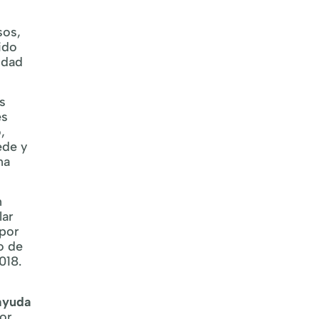
sos,
ido
idad
s
es
,
ede y
na
n
lar
 por
o de
018.
ayuda
tor