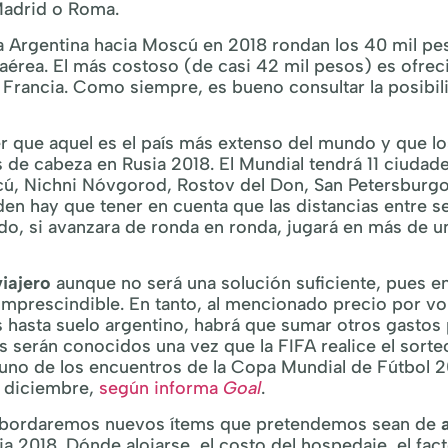
Madrid o Roma.
la Argentina hacia Moscú en 2018 rondan los 40 mil pe
aérea. El más costoso (de casi 42 mil pesos) es ofrec
e Francia. Como siempre, es bueno consultar la posibil
ber que aquel es el país más extenso del mundo y que lo
 de cabeza en Rusia 2018. El Mundial tendrá 11 ciudad
cú, Nichni Nóvgorod, Rostov del Don, San Petersburgo
en hay que tener en cuenta que las distancias entre s
do, si avanzara de ronda en ronda, jugará en más de u
viajero
aunque no será una solución suficiente, pues e
 imprescindible. En tanto, al mencionado precio por vo
s hasta suelo argentino, habrá que sumar otros gastos
s serán conocidos una vez que la FIFA realice el sorte
 uno de los encuentros de la Copa Mundial de Fútbol 2
de diciembre,
según informa
Goal
.
s abordaremos nuevos ítems que pretendemos sean de
ia 2018. Dónde alojarse, el costo del hospedaje, el fac