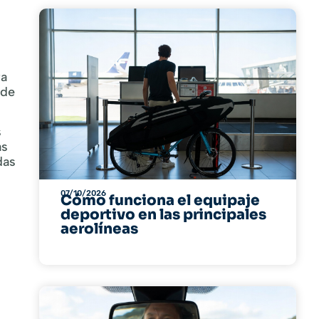
ra
 de
s
as
das
07/10/2026
Cómo funciona el equipaje
deportivo en las principales
aerolíneas