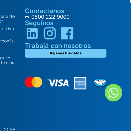
Contactanos
rjeta de
0800 222 9000
or
Seguinos
portivo
 con la
Trabajá con nosotros
Dejanos tus datos
quí o
 de más
A. 2026