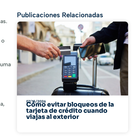
Publicaciones Relacionadas
as.
 o
 uma
07/15/2026
a,
Cómo evitar bloqueos de la
tarjeta de crédito cuando
viajas al exterior