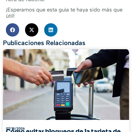
¡Esperamos que esta guía te haya sido más que
útil!
Publicaciones Relacionadas
07/15/2026
Cómo evitar bloqueos de la tarjeta de