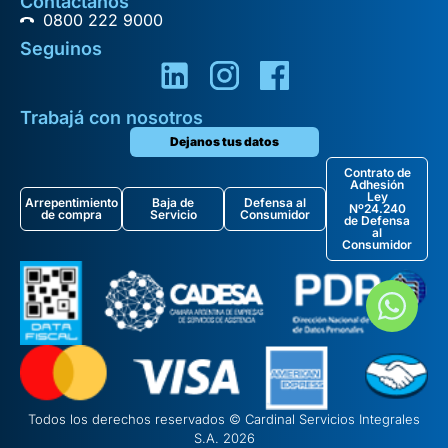
Contactanos
0800 222 9000
Seguinos
Trabajá con nosotros
Dejanos tus datos
Contrato de
Adhesión
Ley
Arrepentimiento
Baja de
Defensa al
Nº24.240
de compra
Servicio
Consumidor
de Defensa
al
Consumidor
Todos los derechos reservados © Cardinal Servicios Integrales
S.A. 2026