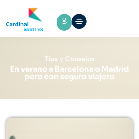
Tips y Consejos
En verano a Barcelona o Madrid
pero con seguro viajero