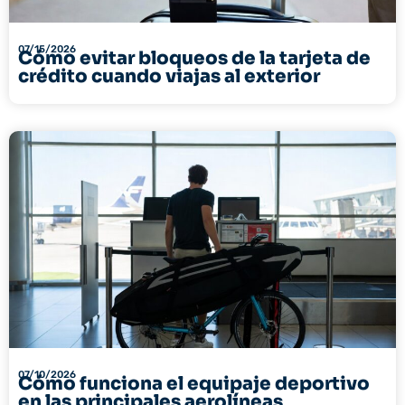
07/15/2026
Cómo evitar bloqueos de la tarjeta de
crédito cuando viajas al exterior
07/10/2026
Cómo funciona el equipaje deportivo
en las principales aerolíneas