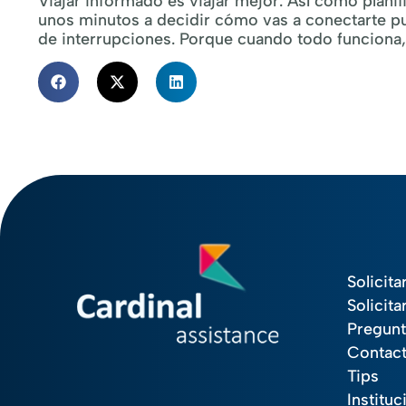
Viajar informado es viajar mejor. Así como planifi
unos minutos a decidir cómo vas a conectarte pue
de interrupciones. Porque cuando todo funciona, l
Solicita
Solicita
Pregunt
Contac
Tips
Instituc