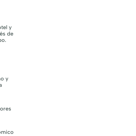
otel y
dés de
po.
mo y
a
dores
nómico