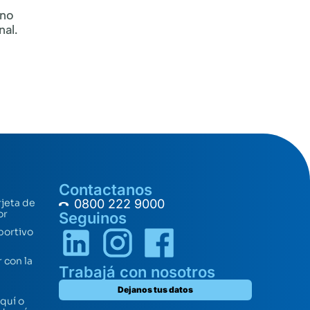
r
eno
nal.
Contactanos
rjeta de
0800 222 9000
or
Seguinos
portivo
 con la
Trabajá con nosotros
Dejanos tus datos
quí o