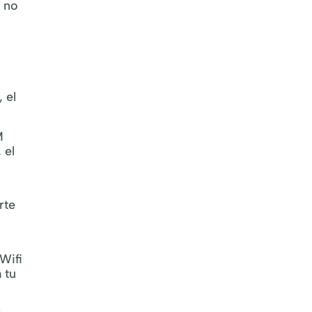
e no
 el
M
 el
rte
Wifi
 tu