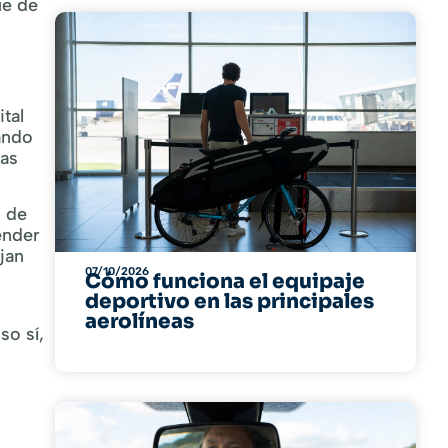
ue de
ital
ando
nas
d de
pender
jan
07/10/2026
Cómo funciona el equipaje
deportivo en las principales
aerolíneas
so sí,
s