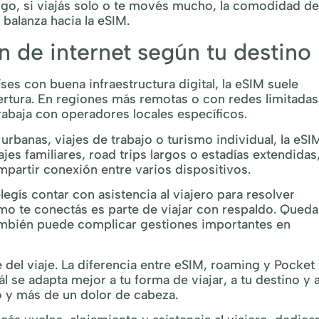
argo, si viajás solo o te movés mucho, la comodidad d
 balanza hacia la eSIM.
n de internet según tu destino
íses con buena infraestructura digital, la eSIM suele
rtura. En regiones más remotas o con redes limitadas,
rabaja con operadores locales específicos.
urbanas, viajes de trabajo o turismo individual, la eSI
es familiares, road trips largos o estadías extendidas,
partir conexión entre varios dispositivos.
elegís contar con asistencia al viajero para resolver
mo te conectás es parte de viajar con respaldo. Queda
también puede complicar gestiones importantes en
e del viaje. La diferencia entre eSIM, roaming y Pocket 
l se adapta mejor a tu forma de viajar, a tu destino y a
o y más de un dolor de cabeza.