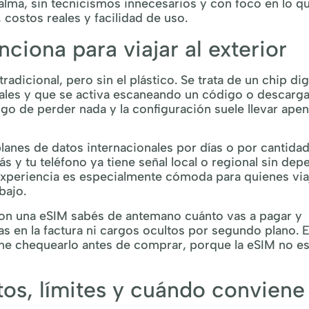
alma, sin tecnicismos innecesarios y con foco en lo q
costos reales y facilidad de uso.
iona para viajar al exterior
radicional, pero sin el plástico. Se trata de un chip dig
uales y que se activa escaneando un código o descarg
esgo de perder nada y la configuración suele llevar ape
 planes de datos internacionales por días o por cantida
zás y tu teléfono ya tiene señal local o regional sin de
a experiencia es especialmente cómoda para quienes via
bajo.
 Con una eSIM sabés de antemano cuánto vas a pagar y
s en la factura ni cargos ocultos por segundo plano. E
ne chequearlo antes de comprar, porque la eSIM no e
tos, límites y cuándo conviene