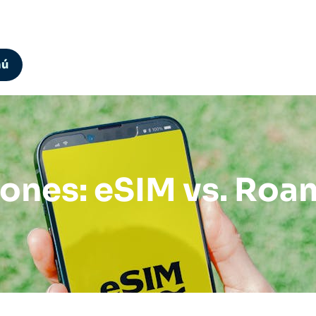
nú
iones: eSIM vs. Roa