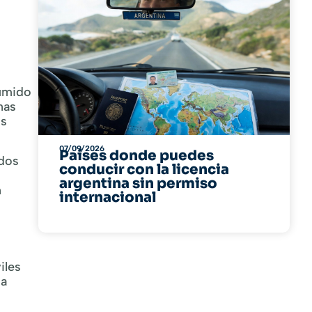
sumido
nas
os
07/09/2026
Países donde puedes
 dos
conducir con la licencia
argentina sin permiso
n
internacional
iles
na