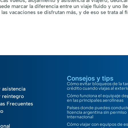
cás vuelos, alojamiento y asistencia al viajero, dedica
de marcar la diferencia entre un viaje fluido y uno ll
as vacaciones se disfrutan más, y de eso se trata al fi
Consejos y tips
Cómo evitar bloqueos de la ta
r asistencia
crédito cuando viajas al exteri
r reintegro
Cómo funciona el equipaje de
en las principales aerolíneas
as Frecuentes
Países donde puedes conducir
to
licencia argentina sin permiso
internacional
Cómo viajar con equipos de es
ional