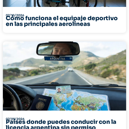
07/10/2026
Cómo funciona el equipaje deportivo
en las principales aerolíneas
07/09/2026
Países donde puedes conducir con la
licencia argentina sin permiso