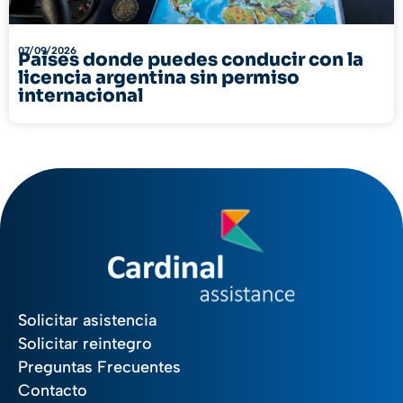
07/09/2026
Países donde puedes conducir con la
licencia argentina sin permiso
internacional
Solicitar asistencia
Solicitar reintegro
Preguntas Frecuentes
Contacto