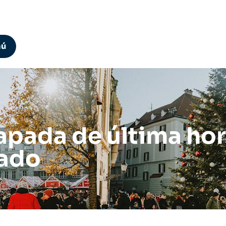
nú
capada de última ho
iado