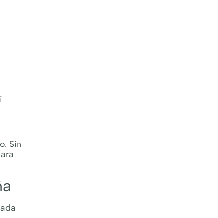
i
o. Sin
para
ña
pada