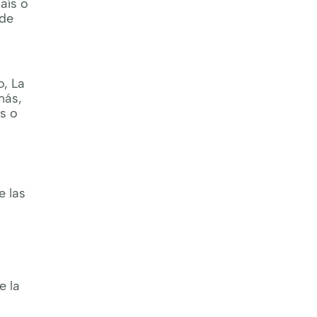
aís o
nde
o, La
más,
s o
e las
e la