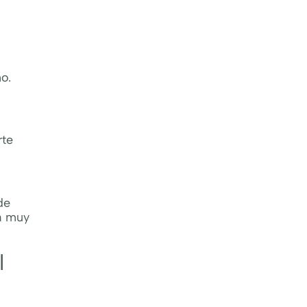
o.
rte
de
 a muy
l