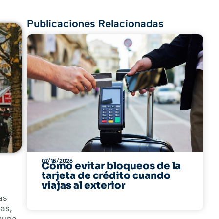
Publicaciones Relacionadas
07/15/2026
Cómo evitar bloqueos de la
tarjeta de crédito cuando
viajas al exterior
as
as,
 ¡una