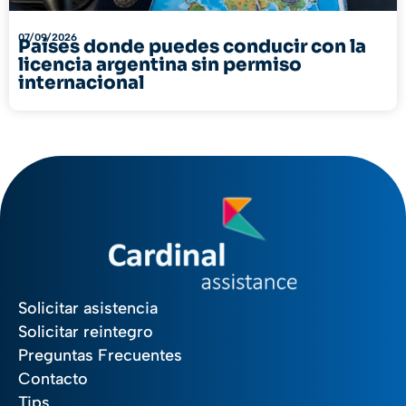
07/09/2026
Países donde puedes conducir con la
licencia argentina sin permiso
internacional
Solicitar asistencia
Solicitar reintegro
Preguntas Frecuentes
Contacto
Tips