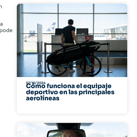
m
ma
 pode
07/10/2026
Cómo funciona el equipaje
deportivo en las principales
aerolíneas