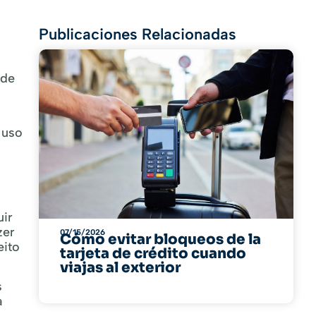
Publicaciones Relacionadas
ode
 uso
uir
zer
07/15/2026
Cómo evitar bloqueos de la
eito
tarjeta de crédito cuando
viajas al exterior
s
a