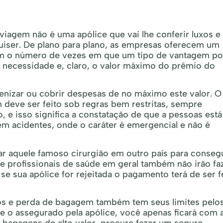
iagem não é uma apólice que vai lhe conferir luxos e
iser. De plano para plano, as empresas oferecem um
mbém o número de vezes em que um tipo de vantagem p
da necessidade e, claro, o valor máximo do prêmio do
enizar ou cobrir despesas de no máximo este valor. O
ve ser feito sob regras bem restritas, sempre
 e isso significa a constatação de que a pessoas está
m acidentes, onde o caráter é emergencial e não é
itar aquele famoso cirurgião em outro país para conseg
 e profissionais de saúde em geral também não irão fa
e sua apólice for rejeitada o pagamento terá de ser f
os e perda de bagagem também tem seus limites pelo
ue o assegurado pela apólice, você apenas ficará com 