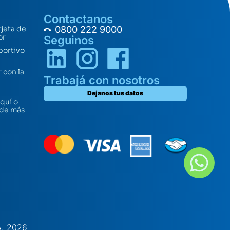
Contactanos
rjeta de
0800 222 9000
or
Seguinos
portivo
 con la
Trabajá con nosotros
Dejanos tus datos
quí o
 de más
A. 2026