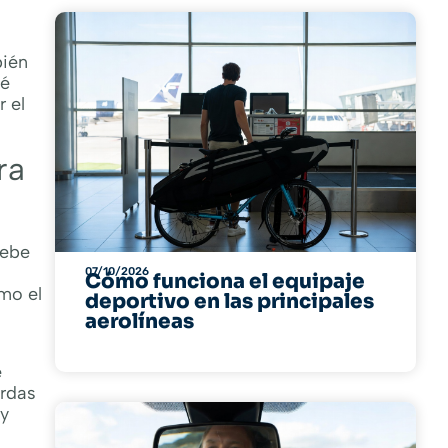
bién
ué
r el
ra
debe
07/10/2026
Cómo funciona el equipaje
mo el
deportivo en las principales
aerolíneas
e
erdas
uy