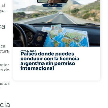
 al
ejor
ca
ica
ctura
07/09/2026
Países donde puedes
conducir con la licencia
argentina sin permiso
ontar
internacional
es de
astos
r
cia