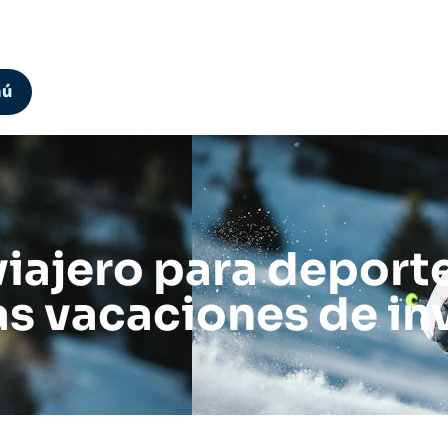
nú
viajero para deport
las vacaciones de in