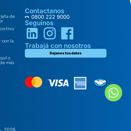
Contactanos
rjeta de
0800 222 9000
or
Seguinos
portivo
 con la
Trabajá con nosotros
Dejanos tus datos
quí o
 de más
A. 2026