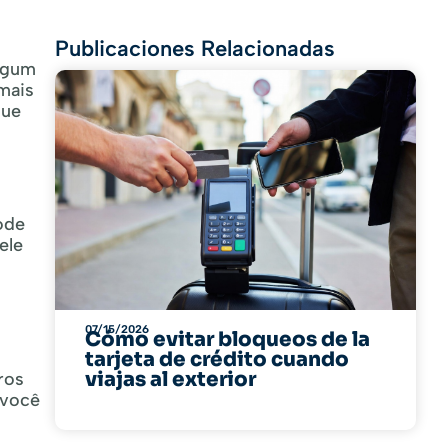
Publicaciones Relacionadas
algum
mais
que
ode
ele
07/15/2026
Cómo evitar bloqueos de la
tarjeta de crédito cuando
viajas al exterior
ros
 você