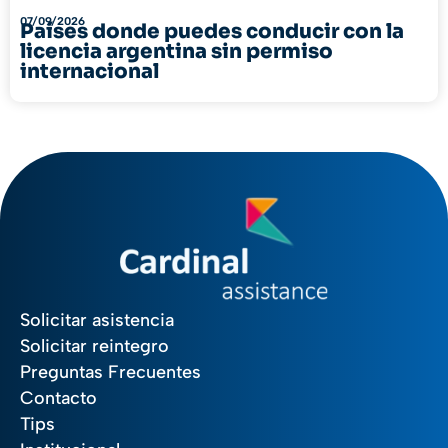
07/09/2026
Países donde puedes conducir con la
licencia argentina sin permiso
internacional
Solicitar asistencia
Solicitar reintegro
Preguntas Frecuentes
Contacto
Tips