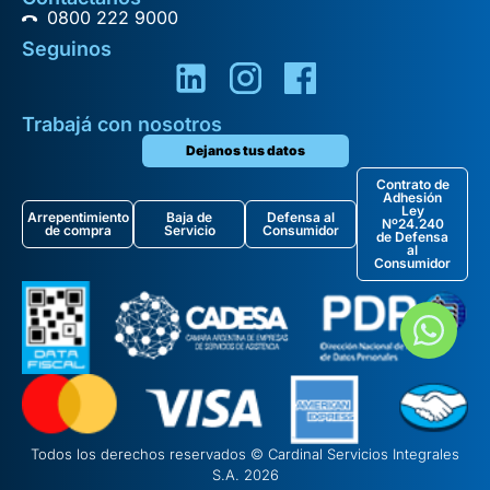
0800 222 9000
Seguinos
Trabajá con nosotros
Dejanos tus datos
Contrato de
Adhesión
Ley
Arrepentimiento
Baja de
Defensa al
Nº24.240
de compra
Servicio
Consumidor
de Defensa
al
Consumidor
Todos los derechos reservados © Cardinal Servicios Integrales
S.A. 2026