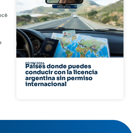
ocê
e
07/09/2026
Países donde puedes
conducir con la licencia
argentina sin permiso
internacional