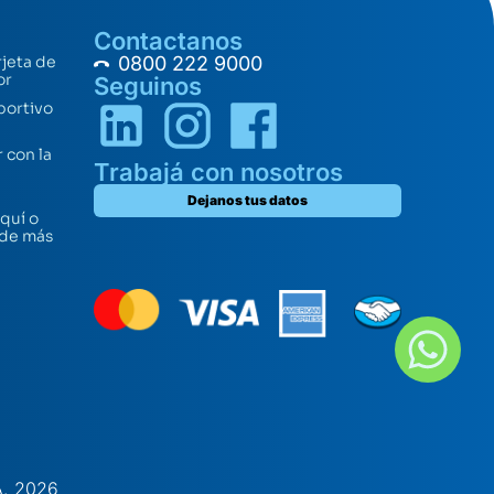
Contactanos
rjeta de
0800 222 9000
or
Seguinos
portivo
 con la
Trabajá con nosotros
Dejanos tus datos
quí o
 de más
A. 2026