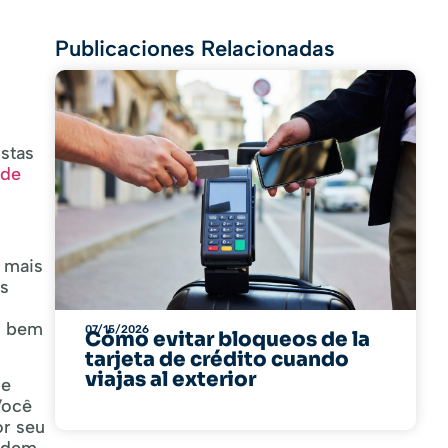
Publicaciones Relacionadas
stas
 de
 mais
os
, bem
07/15/2026
Cómo evitar bloqueos de la
tarjeta de crédito cuando
viajas al exterior
ue
Você
or seu