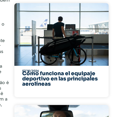
podem
 o
te
r
us
a
e
07/10/2026
Cómo funciona el equipaje
deportivo en las principales
são é
aerolíneas
s
cê
om a
,