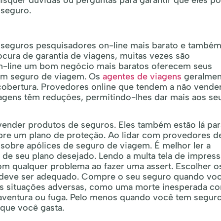
aisquer dúvidas ou perguntas para garantir que eles 
 seguro.
 seguros pesquisadores on-line mais barato e também
ocura de garantia de viagens, muitas vezes são
-line um bom negócio mais baratos oferecem seus
em seguro de viagem. Os
agentes de viagens
geralmen
bertura. Provedores online que tendem a não vende
agens têm reduções, permitindo-lhes dar mais aos se
vender produtos de seguros. Eles também estão lá par
obre um plano de proteção. Ao lidar com provedores d
 sobre apólices de seguro de viagem. É melhor ler a
 de seu plano desejado. Lendo a multa tela de impres
m qualquer problema ao fazer uma assert. Escolher o
deve ser adequado. Compre o seu seguro quando vo
uras situações adversas, como uma morte inesperada c
 aventura ou fuga. Pelo menos quando você tem seguro
que você gasta.