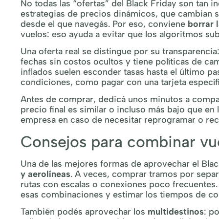
No todas las “ofertas” del Black Friday son tan 
estrategias de precios dinámicos, que cambian se
desde el que navegás. Por eso, conviene
borrar 
vuelos: eso ayuda a evitar que los algoritmos sub
Una oferta real se distingue por su transparencia:
fechas sin costos ocultos y tiene políticas de ca
inflados suelen esconder tasas hasta el último p
condiciones, como pagar con una tarjeta específi
Antes de comprar, dedicá unos minutos a compara
precio final es similar o incluso más bajo que en
empresa en caso de necesitar reprogramar o rec
Consejos para combinar vu
Una de las mejores formas de aprovechar el Bla
y aerolíneas
. A veces, comprar tramos por separa
rutas con escalas o conexiones poco frecuente
esas combinaciones y estimar los tiempos de co
También podés aprovechar los
multidestinos
: p