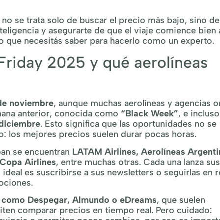
no se trata solo de buscar el precio más bajo, sino de
ligencia y asegurarte de que el viaje comience bien 
o que necesitás saber para hacerlo como un experto.
Friday 2025 y qué aerolíneas
de noviembre
, aunque muchas aerolíneas y agencias o
mana anterior, conocida como
“Black Week”
, e incluso
 diciembre
. Esto significa que las oportunidades no se
nto: los mejores precios suelen durar pocas horas.
ipan se encuentran
LATAM Airlines, Aerolíneas Argenti
 Copa Airlines
, entre muchas otras. Cada una lanza sus
ideal es suscribirse a sus newsletters o seguirlas en 
mociones.
s como Despegar, Almundo o eDreams
, que suelen
miten comparar precios en tiempo real. Pero cuidado: