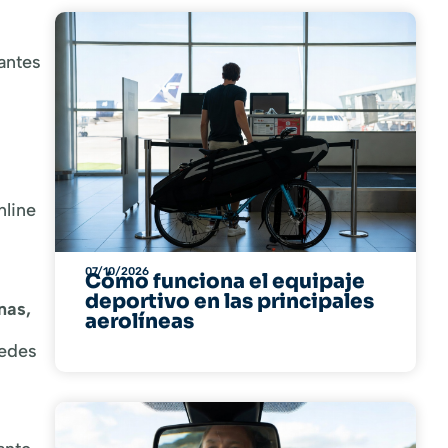
antes
nline
07/10/2026
Cómo funciona el equipaje
deportivo en las principales
nas,
aerolíneas
redes