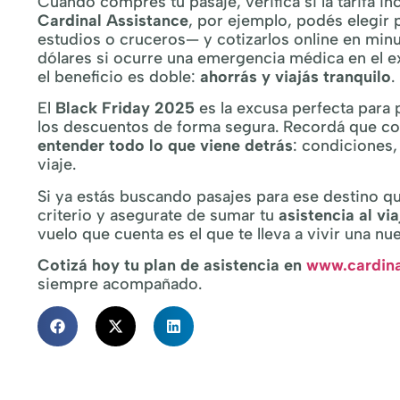
Cuando compres tu pasaje, verificá si la tarifa inc
Cardinal Assistance
, por ejemplo, podés elegir 
estudios o cruceros— y cotizarlos online en min
dólares si ocurre una emergencia médica en el ex
el beneficio es doble:
ahorrás y viajás tranquilo
.
El
Black Friday 2025
es la excusa perfecta para 
los descuentos de forma segura. Recordá que com
entender todo lo que viene detrás
: condiciones,
viaje.
Si ya estás buscando pasajes para ese destino 
criterio y asegurate de sumar tu
asistencia al vi
vuelo que cuenta es el que te lleva a vivir una nu
Cotizá hoy tu plan de asistencia en
www.cardina
siempre acompañado.