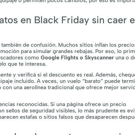
 equipaje o permiten pocos cambios, por eso es import
tos en Black Friday sin caer 
también de confusión. Muchos sitios inflan los precio
romoción para simular grandes rebajas. Por eso, lo pri
buscadores como
Google Flights o Skyscanner
una o d
lo que te interesa.
te y verificá si el descuento es real. Además, chequ
uipaje incluido. A veces, un vuelo “barato” puede term
o con una aerolínea tradicional que ofrece mejor servi
gencias reconocidas. Si una página ofrece un precio
sellos de seguridad visibles, lo más prudente es evit
arecen estafas o sitios falsos que desaparecen despu