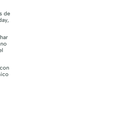
s de
day,
char
ino
el
 con
nico