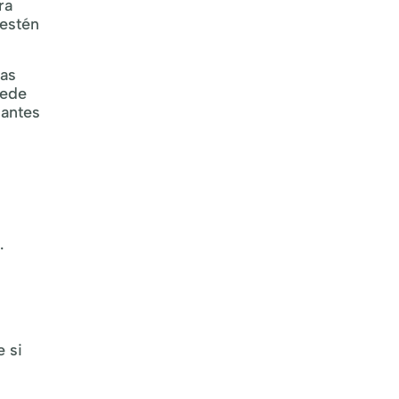
ra
 estén
as
uede
 antes
.
e si