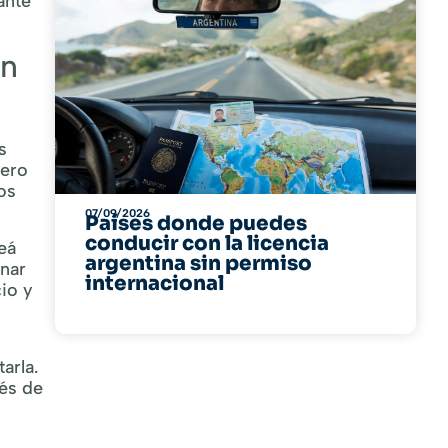
ante
en
s
mero
os
07/09/2026
Países donde puedes
conducir con la licencia
eá
argentina sin permiso
inar
internacional
cio y
arla.
és de