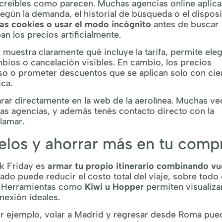
increíbles como parecen. Muchas agencias online aplic
gún la demanda, el historial de búsqueda o el disposi
las cookies o usar el modo incógnito
antes de buscar
an los precios artificialmente.
 muestra claramente qué incluye la tarifa, permite eleg
mbios o cancelación visibles. En cambio, los precios
aso o prometer descuentos que se aplican solo con cie
ca.
r directamente en la web de la aerolínea. Muchas ve
 las agencias, y además tenés contacto directo con la
lamar.
elos y ahorrar más en tu comp
ck Friday es
armar tu propio itinerario combinando vu
do puede reducir el costo total del viaje, sobre todo
s. Herramientas como
Kiwi u Hopper
permiten visualiza
nexión ideales.
or ejemplo, volar a Madrid y regresar desde Roma pue