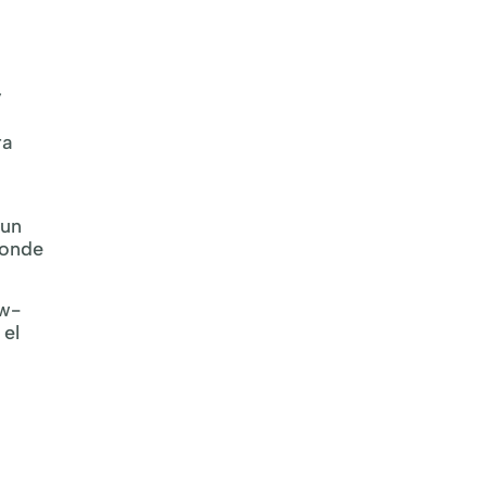
y
ra
 un
donde
ow-
 el