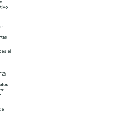
an
tivo
ir
rtas
ces el
ra
elos
 en
r
de