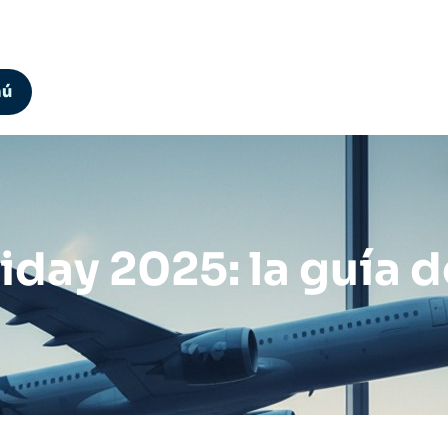
nú
iday 2025: la guía d