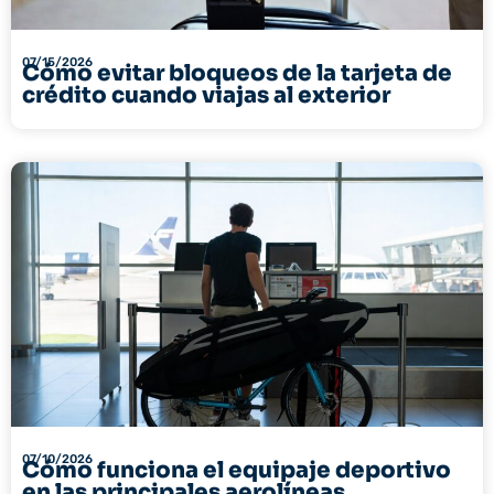
07/15/2026
Cómo evitar bloqueos de la tarjeta de
crédito cuando viajas al exterior
07/10/2026
Cómo funciona el equipaje deportivo
en las principales aerolíneas