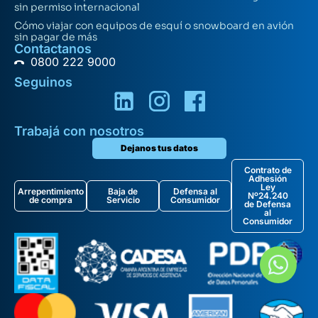
sin permiso internacional
Cómo viajar con equipos de esquí o snowboard en avión
sin pagar de más
Contactanos
0800 222 9000
Seguinos
Trabajá con nosotros
Dejanos tus datos
Contrato de
Adhesión
Ley
Arrepentimiento
Baja de
Defensa al
Nº24.240
de compra
Servicio
Consumidor
de Defensa
al
Consumidor