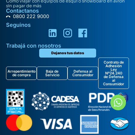
Cómo viajar con equipos de esquí o snowboard en avión
sin pagar de más
Contactanos
0800 222 9000
Seguinos
Trabajá con nosotros
Dejanos tus datos
Contrato de
Adhesión
Ley
Arrepentimiento
Baja de
Defensa al
Nº24.240
de compra
Servicio
Consumidor
de Defensa
al
Consumidor