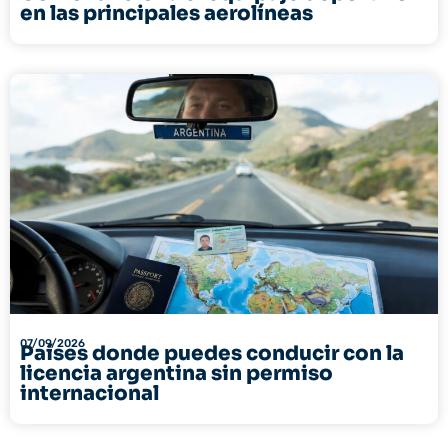
en las principales aerolíneas
07/09/2026
Países donde puedes conducir con la
licencia argentina sin permiso
internacional