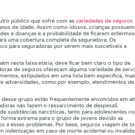
utro público que sofre com as
variedades de seguros
 anos de idade. Assim como idosos, crianças possue
ades e doenças e a probabilidade de ficarem enfermos
ra uma cobertura completa da seguradora. Os
sco para seguradoras por serem mais suscetíveis a
m nesta faixa etária, deve ficar bem claro o tipo de
adoras de seguros oferecem alguma variedade de serv
ntos, estipulados em uma lista bem específica, mas
 de adversidades, como por exemplo, atendimentos de
 – desse grupo estão frequentemente envolvidos em a
uradoras não fazem o ressarcimento de despesaS
de susbtâncias narcóticas, tanto para adolescentes 
de forma extrema para o grupo de jovens devido as
dos a esses problemas. Por base, seguros viagem de t
m indenização em caso de morte acidental ou invalide