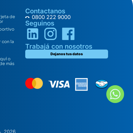
Contactanos
rjeta de
0800 222 9000
or
Seguinos
portivo
 con la
Trabajá con nosotros
Dejanos tus datos
quí o
 de más
A. 2026