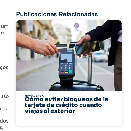
Publicaciones Relacionadas
m um
 é
iços
buso
07/15/2026
Cómo evitar bloqueos de la
tarjeta de crédito cuando
como
viajas al exterior
odos
z,