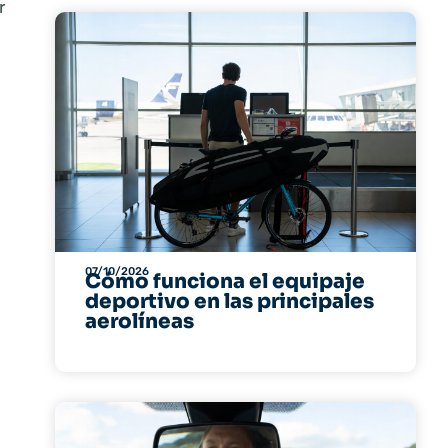
r
07/10/2026
Cómo funciona el equipaje
deportivo en las principales
aerolíneas